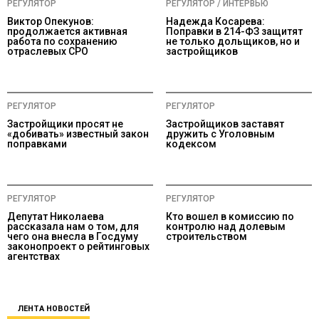
РЕГУЛЯТОР
РЕГУЛЯТОР / ИНТЕРВЬЮ
Виктор Опекунов:
Надежда Косарева:
продолжается активная
Поправки в 214-ФЗ защитят
работа по сохранению
не только дольщиков, но и
отраслевых СРО
застройщиков
РЕГУЛЯТОР
РЕГУЛЯТОР
Застройщики просят не
Застройщиков заставят
«добивать» известный закон
дружить с Уголовным
поправками
кодексом
РЕГУЛЯТОР
РЕГУЛЯТОР
Депутат Николаева
Кто вошел в комиссию по
рассказала нам о том, для
контролю над долевым
чего она внесла в Госдуму
строительством
законопроект о рейтинговых
агентствах
ЛЕНТА НОВОСТЕЙ